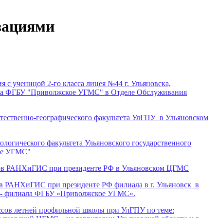
зациями
я с ученицой 2-го класса лицея №44 г. Ульяновска,
ала ФГБУ "Приволжское УГМС" в Отделе Обслуживания
 естественно-географического факультета УлГПУ в Ульяновском
экологического факультета Ульяновского государственного
ое УГМС"
логов РАНХиГИС при президенте РФ в Ульяновском ЦГМС
гов РАНХиГИС при президенте РФ филиала в г. Ульяновск в
 - филиала ФГБУ «Приволжское УГМС».
ассов летней профильной школы при УлГПУ по теме: