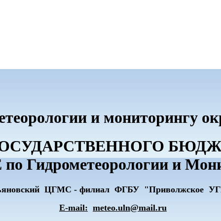
метеорологии и мониторингу о
О ГОСУДАРСТВЕННОГО БЮ
по Гидрометеорологии и Мон
ьяновский ЦГМС - филиал ФГБУ "Приволжское У
E-mail:
meteo.uln@mail.ru