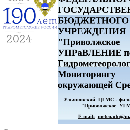
ГОСУДАРСТВЕ
БЮДЖЕТНОГО
УЧРЕЖДЕНИЯ
"Приволжское
УПРаВЛЕНИЕ п
Гидрометеоролог
Мониторингу
окружающей Ср
Ульяновский ЦГМС - фи
"Приволжское УГ
E-mail:
meteo.uln@ma