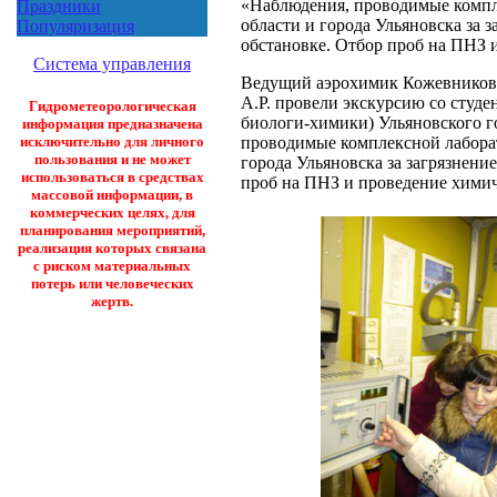
«Наблюдения, проводимые компл
Праздники
области и города Ульяновска за 
Популяризация
обстановке. Отбор проб на ПНЗ 
Система управления
Ведущий аэрохимик Кожевникова
А.Р. провели экскурсию со студе
Гидрометеорологическая
биологи-химики) Ульяновского г
информация предназначена
проводимые комплексной лабора
исключительно для личного
пользования и не может
города Ульяновска за загрязнен
использоваться в средствах
проб на ПНЗ и проведение химич
массовой информации, в
коммерческих целях, для
планирования мероприятий,
реализация которых связана
с риском материальных
потерь или человеческих
жертв.