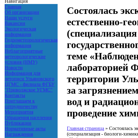
Навигация
Главная
Состоялась экск
Об организации
Наши услуги
естественно-ге
Вакансии
Экологическая
(специализация
информация
Гидрометеорологическая
государственно
информация
Неблагоприятные
теме «Наблюден
метеорологические
условия (НМУ)
лабораторией 
Новости
Информация для
территории Уль
летописи Ульяновского
ЦГМС - филиала ФГБУ
за загрязнение
"Приволжское УГМС"
Контакты
вод и радиацио
Приглашаем к
сотрудничеству
проведение хим
Мероприятия
Обращения населения
Публикации
Главная страница
»
Состоялась эк
Нормативные акты
(специализация - биологи-химики
Награждения