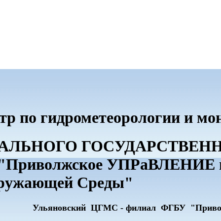
тр по гидрометеорологии и м
ДЕРАЛЬНОГО ГОСУДАРСТВЕ
риволжское УПРаВЛЕНИЕ по
кружающей Среды"
Ульяновский ЦГМС - филиал ФГБУ "Прив