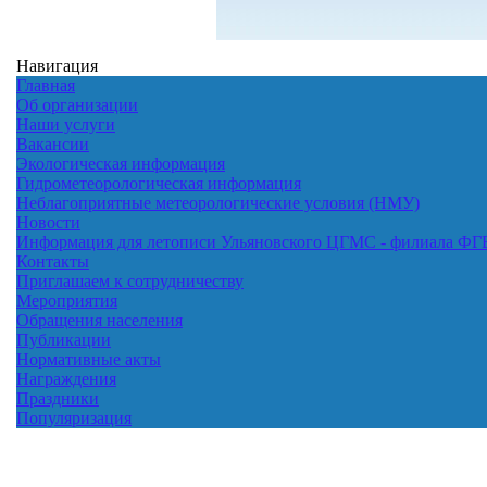
Навигация
Главная
Об организации
Наши услуги
Вакансии
Экологическая информация
Гидрометеорологическая информация
Неблагоприятные метеорологические условия (НМУ)
Новости
Информация для летописи Ульяновского ЦГМС - филиала Ф
Контакты
Приглашаем к сотрудничеству
Мероприятия
Обращения населения
Публикации
Нормативные акты
Награждения
Праздники
Популяризация