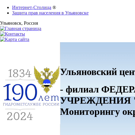
Интернет-Столица
®
Защита прав населения в Ульяновске
Ульяновск
, Россия
Ульяновский цен
- филиал ФЕ
УЧРЕЖДЕНИЯ "П
Мониторингу о