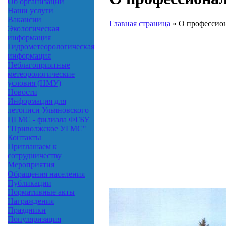
Об организации
Наши услуги
Вакансии
Главная страница
»
О профессион
Экологическая
информация
Гидрометеорологическая
информация
Неблагоприятные
метеорологические
условия (НМУ)
Новости
Информация для
летописи Ульяновского
ЦГМС - филиала ФГБУ
"Приволжское УГМС"
Контакты
Приглашаем к
сотрудничеству
Мероприятия
Обращения населения
Публикации
Нормативные акты
Награждения
Праздники
Популяризация