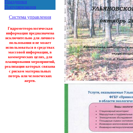
Праздники
Популяризация
Система управления
Гидрометеорологическая
информация предназначена
исключительно для личного
пользования и не может
использоваться в средствах
массовой информации, в
коммерческих целях, для
планирования мероприятий,
реализация которых связана
с риском материальных
потерь или человеческих
жертв.