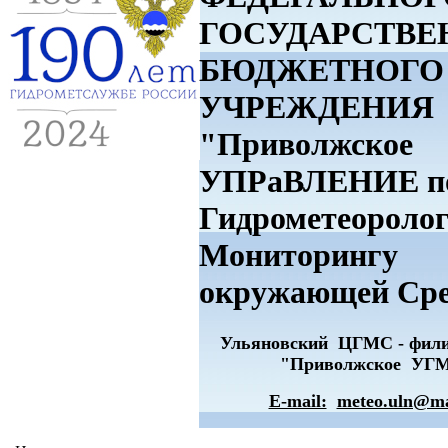
ГОСУДАРСТВЕ
БЮДЖЕТНОГО
УЧРЕЖДЕНИЯ
"Приволжское
УПРаВЛЕНИЕ п
Гидрометеоролог
Мониторингу
окружающей Ср
Ульяновский ЦГМС - фи
"Приволжское УГ
E-mail:
meteo.uln@ma