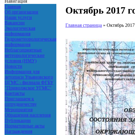
Навигация
Главная
Октябрь 2017 г
Об организации
Наши услуги
Вакансии
Главная страница
»
Октябрь 2017
Экологическая
информация
Гидрометеорологическая
информация
Неблагоприятные
метеорологические
условия (НМУ)
Новости
Информация для
летописи Ульяновского
ЦГМС - филиала ФГБУ
"Приволжское УГМС"
Контакты
Приглашаем к
сотрудничеству
Мероприятия
Обращения населения
Публикации
Нормативные акты
Награждения