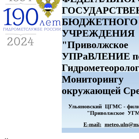
ГОСУДАРСТВЕ
БЮДЖЕТНОГО
УЧРЕЖДЕНИЯ
"Приволжское
УПРаВЛЕНИЕ п
Гидрометеоролог
Мониторингу
окружающей Ср
Ульяновский ЦГМС - фи
"Приволжское УГ
E-mail:
meteo.uln@ma