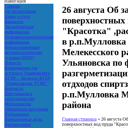
Навигация
Главная
26 августа Об з
Об организации
Наши услуги
поверхностных 
Вакансии
Экологическая
"Красотка" ,ра
информация
Гидрометеорологическая
в р.п.Мулловка
информация
Неблагоприятные
Мелекесского р
метеорологические
условия (НМУ)
Ульяновска по 
Новости
Информация для
разгерметизац
летописи Ульяновского
ЦГМС - филиала ФГБУ
отдходов спиртз
"Приволжское УГМС"
Контакты
р.п.Мулловка М
Приглашаем к
сотрудничеству
района
Мероприятия
Обращения населения
Публикации
Главная страница
»
26 августа Об
Нормативные акты
поверхностных вод пруда "Красо
Награждения