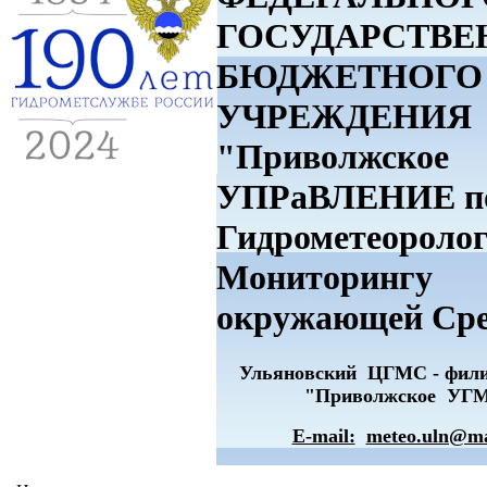
ГОСУДАРСТВЕ
БЮДЖЕТНОГО
УЧРЕЖДЕНИЯ
"Приволжское
УПРаВЛЕНИЕ п
Гидрометеоролог
Мониторингу
окружающей Ср
Ульяновский ЦГМС - фи
"Приволжское УГ
E-mail:
meteo.uln@ma