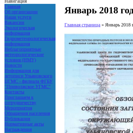
Навигация
Главная
Январь 2018 го
Об организации
Наши услуги
Вакансии
Главная страница
»
Январь 2018 
Экологическая
информация
Гидрометеорологическая
информация
Неблагоприятные
метеорологические
условия (НМУ)
Новости
Информация для
летописи Ульяновского
ЦГМС - филиала ФГБУ
"Приволжское УГМС"
Контакты
Приглашаем к
сотрудничеству
Мероприятия
Обращения населения
Публикации
Нормативные акты
Награждения