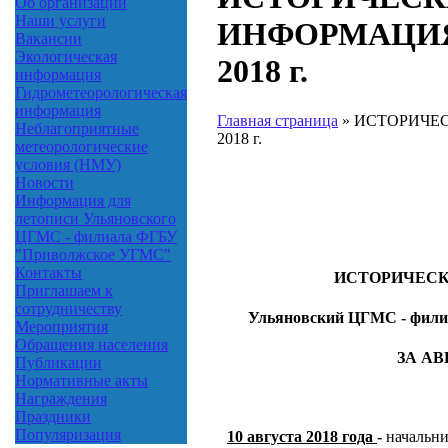
Об организации
Наши услуги
ИНФОРМАЦИЯ
Вакансии
Экологическая
2018 г.
информация
Гидрометеорологическая
информация
Главная страница
»
ИСТОРИЧЕС
Неблагоприятные
2018 г.
метеорологические
условия (НМУ)
Новости
Информация для
летописи Ульяновского
ЦГМС - филиала ФГБУ
"Приволжское УГМС"
Контакты
ИСТОРИЧЕС
Приглашаем к
сотрудничеству
Ульяновский ЦГМС - фил
Мероприятия
Обращения населения
ЗА АВГ
Публикации
Нормативные акты
Награждения
Праздники
Популяризация
10 августа 2018 года
-
начальни