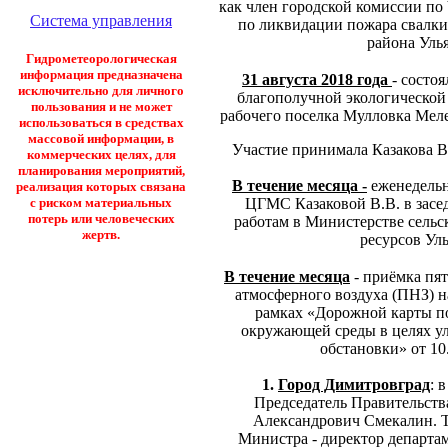
как член городской комиссии по
Система управления
по ликвидации пожара свалки
района Уль
Гидрометеорологическая
информация предназначена
31 августа 2018 года
- состо
исключительно для личного
благополучной экологической
пользования и не может
рабочего поселка Мулловка Меле
использоваться в средствах
массовой информации, в
Участие принимала Казакова В
коммерческих целях, для
планирования мероприятий,
В течение месяца -
еженедельн
реализация которых связана
ЦГМС Казаковой В.В. в засе
с риском материальных
потерь или человеческих
работам в Министерстве сельс
жертв.
ресурсов Ул
В течение месяца
- приёмка пят
атмосферного воздуха (ПНЗ) н
рамках «Дорожной карты п
окружающей среды в целях ул
обстановки» от 10
1.
Город Димитровград
: 
Председатель Правительств
Александрович Смекалин. Т
Министра - директор департа