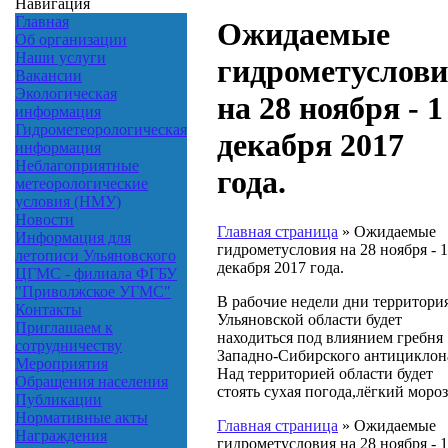
Навигация
Главная
Ожидаемые
Об организации
Наши услуги
гидрометуслов
Вакансии
Экологическая
на 28 ноября - 1
информация
Гидрометеорологическая
декабря 2017
информация
Неблагоприятные
года.
метеорологические
условия (НМУ)
Новости
Главная страница
»
Ожидаемые
Информация для
гидрометусловия на 28 ноября - 1
летописи Ульяновского
декабря 2017 года.
ЦГМС - филиала ФГБУ
"Приволжское УГМС"
В рабочие недели дни территори
Контакты
Ульяновской области будет
Приглашаем к
находиться под влиянием гребня
сотрудничеству
Западно-Сибирского антициклон
Мероприятия
Над территорией области будет
Обращения населения
стоять сухая погода,лёгкий мороз
Публикации
Нормативные акты
Главная страница
»
Ожидаемые
Награждения
гидрометусловия на 28 ноября - 1