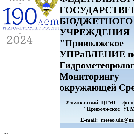
ГОСУДАРСТВЕ
БЮДЖЕТНОГО
УЧРЕЖДЕНИЯ
"Приволжское
УПРаВЛЕНИЕ п
Гидрометеоролог
Мониторингу
окружающей Ср
Ульяновский ЦГМС - фи
"Приволжское УГ
E-mail:
meteo.uln@ma