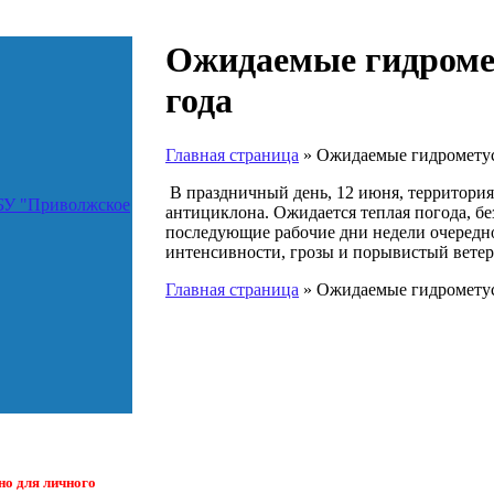
Ожидаемые гидромет
года
Главная страница
»
Ожидаемые гидрометусл
В праздничный день, 12 июня, территория
БУ "Приволжское
антициклона. Ожидается теплая погода, бе
последующие рабочие дни недели очередн
интенсивности, грозы и порывистый ветер
Главная страница
»
Ожидаемые гидрометусл
о для личного