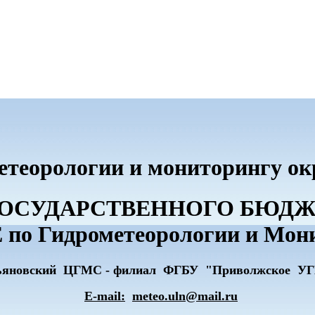
метеорологии и мониторингу о
О ГОСУДАРСТВЕННОГО БЮ
по Гидрометеорологии и Мон
ьяновский ЦГМС - филиал ФГБУ "Приволжское У
E-mail:
meteo.uln@mail.ru