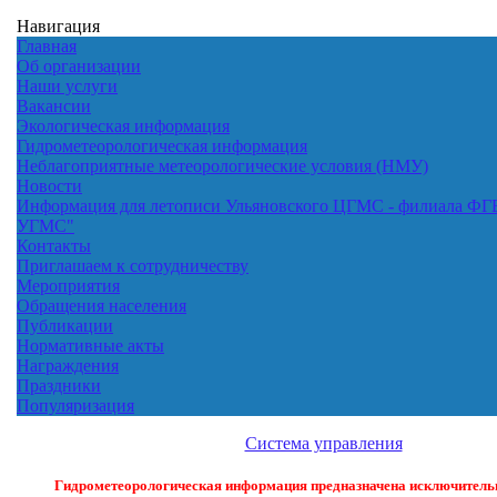
Навигация
Главная
Об организации
Наши услуги
Вакансии
Экологическая информация
Гидрометеорологическая информация
Неблагоприятные метеорологические условия (НМУ)
Новости
Информация для летописи Ульяновского ЦГМС - филиала ФГ
УГМС"
Контакты
Приглашаем к сотрудничеству
Мероприятия
Обращения населения
Публикации
Нормативные акты
Награждения
Праздники
Популяризация
Система управления
Гидрометеорологическая информация предназначена исключительн