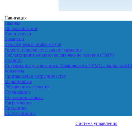
Навигация
Главная
Об организации
Наши услуги
Вакансии
Экологическая информация
Гидрометеорологическая информация
Неблагоприятные метеорологические условия (НМУ)
Новости
Информация для летописи Ульяновского ЦГМС - филиала Ф
Контакты
Приглашаем к сотрудничеству
Мероприятия
Обращения населения
Публикации
Нормативные акты
Награждения
Праздники
Популяризация
Система управления