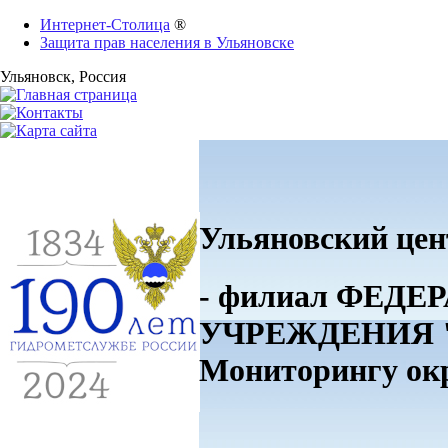
Интернет-Столица
®
Защита прав населения в Ульяновске
Ульяновск
, Россия
Ульяновский цен
- филиал ФЕ
УЧРЕЖДЕНИЯ "П
Мониторингу о