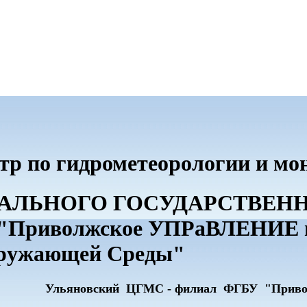
тр по гидрометеорологии и м
ДЕРАЛЬНОГО ГОСУДАРСТВЕ
риволжское УПРаВЛЕНИЕ по
кружающей Среды"
Ульяновский ЦГМС - филиал ФГБУ "Прив