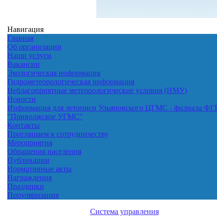
Навигация
Главная
Об организации
Наши услуги
Вакансии
Экологическая информация
Гидрометеорологическая информация
Неблагоприятные метеорологические условия (НМУ)
Новости
Информация для летописи Ульяновского ЦГМС - филиала ФГ
"Приволжское УГМС"
Контакты
Приглашаем к сотрудничеству
Мероприятия
Обращения населения
Публикации
Нормативные акты
Награждения
Праздники
Популяризация
Система управления