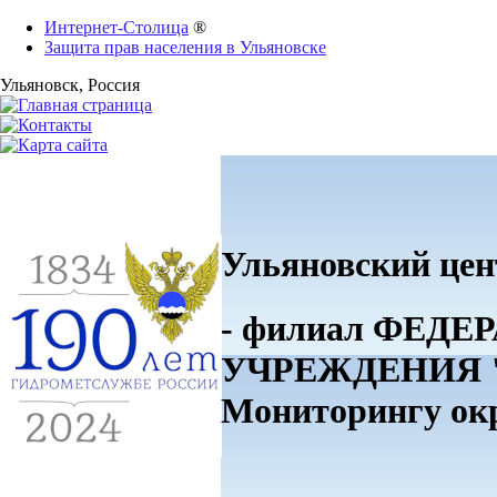
Интернет-Столица
®
Защита прав населения в Ульяновске
Ульяновск
, Россия
Ульяновский цен
- филиал ФЕ
УЧРЕЖДЕНИЯ "П
Мониторингу о