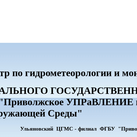
тр по гидрометеорологии и м
ДЕРАЛЬНОГО ГОСУДАРСТВЕ
риволжское УПРаВЛЕНИЕ по
кружающей Среды"
Ульяновский ЦГМС - филиал ФГБУ "Прив