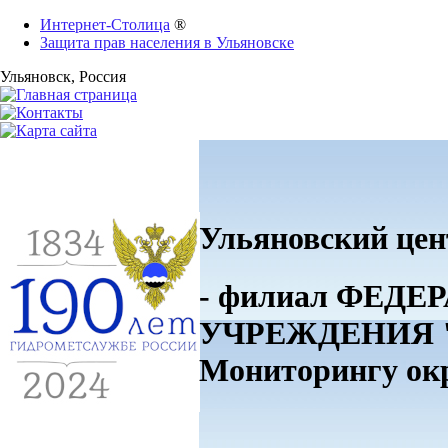
Интернет-Столица
®
Защита прав населения в Ульяновске
Ульяновск
, Россия
Ульяновский цен
- филиал ФЕ
УЧРЕЖДЕНИЯ "П
Мониторингу о