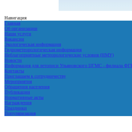
Навигация
Главная
Об организации
Наши услуги
Вакансии
Экологическая информация
Гидрометеорологическая информация
Неблагоприятные метеорологические условия (НМУ)
Новости
Информация для летописи Ульяновского ЦГМС - филиала Ф
Контакты
Приглашаем к сотрудничеству
Мероприятия
Обращения населения
Публикации
Нормативные акты
Награждения
Праздники
Популяризация