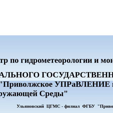
тр по гидрометеорологии и м
ДЕРАЛЬНОГО ГОСУДАРСТВЕ
риволжское УПРаВЛЕНИЕ по
кружающей Среды"
Ульяновский ЦГМС - филиал ФГБУ "Прив