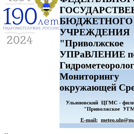
ГОСУДАРСТВЕ
БЮДЖЕТНОГО
УЧРЕЖДЕНИЯ
"Приволжское
УПРаВЛЕНИЕ п
Гидрометеоролог
Мониторингу
окружающей Ср
Ульяновский ЦГМС - фи
"Приволжское УГ
E-mail:
meteo.uln@ma