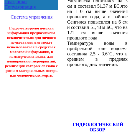
Ульяновска понизился на 3
Праздники
см и составил 51,37 м БС,что
Популяризация
на 110 см выше значения
прошлого года, а в районе
Система управления
Сенгилея повысился на 6 см
и составил 51,43 м БС, что на
Гидрометеорологическая
121 см выше значения
информация предназначена
прошлого года .
исключительно для личного
пользования и не может
Температура воды в
использоваться в средствах
прибрежной зоне водоема
массовой информации, в
составила 2,5 - 3,6°С, что в
коммерческих целях, для
среднем в пределах
планирования мероприятий,
прошлогодних значений.
реализация которых связана с
риском материальных потерь
или человеческих жертв.
ГИДРОЛОГИЧЕСКИЙ
ОБЗОР