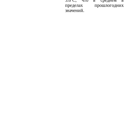
3.6ºС, что в среднем в
пределах прошлогодних
значений.