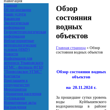
Навигация
Главная
Обзор
Об организации
Наши услуги
состояния
Вакансии
Экологическая
водных
информация
Гидрометеорологическая
объектов
информация
Неблагоприятные
метеорологические
Главная страница
»
Обзор
условия (НМУ)
состояния водных объектов
Новости
Информация для
летописи Ульяновского
ЦГМС - филиала ФГБУ
Обзор состояния водных
"Приволжское УГМС"
Контакты
объектов
Приглашаем к
сотрудничеству
на
20.11.2024 г.
Мероприятия
Обращения населения
За прошедшие сутки уровень
Публикации
воды Куйбышевского
Нормативные акты
водохранилища в районе
Награждения