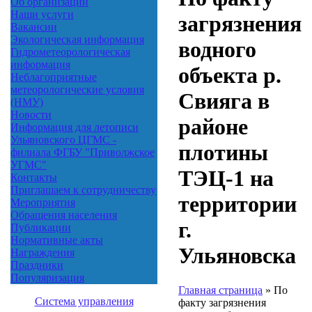
Об организации
Наши услуги
загрязнения
Вакансии
Экологическая информация
водного
Гидрометеорологическая
информация
объекта р.
Неблагоприятные
метеорологические условия
Свияга в
(НМУ)
Новости
районе
Информация для летописи
Ульяновского ЦГМС -
плотины
филиала ФГБУ "Приволжское
УГМС"
ТЭЦ-1 на
Контакты
Приглашаем к сотрудничеству
территории
Мероприятия
Обращения населения
г.
Публикации
Нормативные акты
Ульяновска
Награждения
Праздники
Популяризация
Главная страница
»
По
Система управления
факту загрязнения