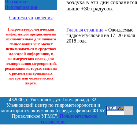
воздуха в эти дни сохранится
Праздники
Популяризация
выше +30 градусов.
Система управления
Гидрометеорологическая
Главная страница
»
Ожидаемые
информация предназначена
гидрометусловия на 17- 20 июля
исключительно для личного
2018 года
пользования и не может
использоваться в средствах
массовой информации, в
коммерческих целях, для
планирования мероприятий,
реализация которых связана
с риском материальных
потерь или человеческих
жертв.
432000, г. Ульяновск , ул. Гончарова, д. 32.
Ульяновский центр по гидрометеорологии и
мониторингу окружающей среды - филиал ФГБУ
"Приволжское УГМС".
Пользовательское
соглашение