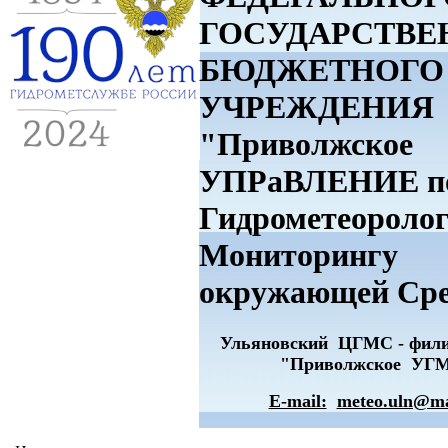
ГОСУДАРСТВЕ
БЮДЖЕТНОГО
УЧРЕЖДЕНИЯ
"Приволжское
УПРаВЛЕНИЕ п
Гидрометеоролог
Мониторингу
окружающей Ср
Ульяновский ЦГМС - фи
"Приволжское УГ
E-mail:
meteo.uln@ma