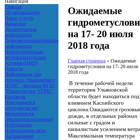
Навигация
Главная
Ожидаемые
Об организации
Наши услуги
гидрометуслов
Вакансии
Экологическая
на 17- 20 июля
информация
Гидрометеорологическая
2018 года
информация
Неблагоприятные
метеорологические
Главная страница
»
Ожидаемые
условия (НМУ)
гидрометусловия на 17- 20 июля
Новости
2018 года
Информация для
летописи Ульяновского
В течение рабочей недели
ЦГМС - филиала ФГБУ
территория Ульяновской
"Приволжское УГМС"
области будет находиться под
Контакты
влиянием Каспийского
Приглашаем к
сотрудничеству
циклона.
Ожидаются
грозовы
Мероприятия
дожди, в отдельных районах
Обращения населения
сильные с градом и
Публикации
шквалистым усилением ветра
Нормативные акты
Максимальная температура
Награждения