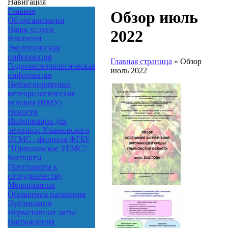
Навигация
Главная
Обзор июль
Об организации
Наши услуги
2022
Вакансии
Экологическая
информация
Главная страница
»
Обзор
Гидрометеорологическая
июль 2022
информация
Неблагоприятные
метеорологические
условия (НМУ)
Новости
Информация для
летописи Ульяновского
ЦГМС - филиала ФГБУ
"Приволжское УГМС"
Контакты
Приглашаем к
сотрудничеству
Мероприятия
Обращения населения
Публикации
Нормативные акты
Награждения