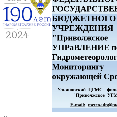
ГОСУДАРСТВЕ
БЮДЖЕТНОГО
УЧРЕЖДЕНИЯ
"Приволжское
УПРаВЛЕНИЕ п
Гидрометеоролог
Мониторингу
окружающей Ср
Ульяновский ЦГМС - фи
"Приволжское УГ
E-mail:
meteo.uln@ma