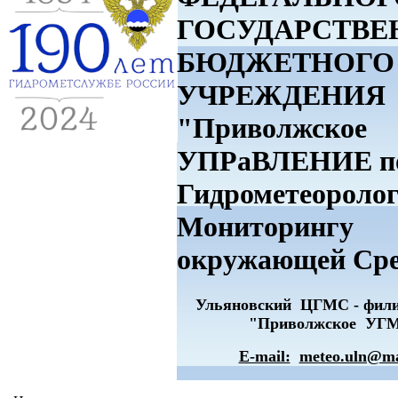
ГОСУДАРСТВЕ
БЮДЖЕТНОГО
УЧРЕЖДЕНИЯ
"Приволжское
УПРаВЛЕНИЕ п
Гидрометеоролог
Мониторингу
окружающей Ср
Ульяновский ЦГМС - фи
"Приволжское УГ
E-mail:
meteo.uln@ma