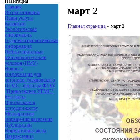
Навигация
Главная
март 2
Об организации
Наши услуги
Вакансии
Главная страница
»
март 2
Экологическая
информация
Гидрометеорологическая
информация
Неблагоприятные
метеорологические
условия (НМУ)
Новости
Информация для
летописи Ульяновского
ЦГМС - филиала ФГБУ
"Приволжское УГМС"
Контакты
Приглашаем к
сотрудничеству
Мероприятия
Обращения населения
Публикации
Нормативные акты
Награждения