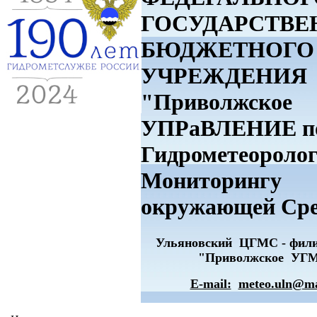
ГОСУДАРСТВЕ
БЮДЖЕТНОГО
УЧРЕЖДЕНИЯ
"Приволжское
УПРаВЛЕНИЕ п
Гидрометеоролог
Мониторингу
окружающей Ср
Ульяновский ЦГМС - фи
"Приволжское УГ
E-mail:
meteo.uln@ma