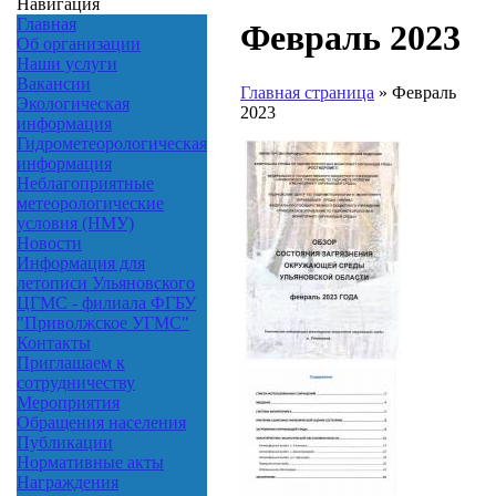
Навигация
Главная
Февраль 2023
Об организации
Наши услуги
Вакансии
Главная страница
»
Февраль
Экологическая
2023
информация
Гидрометеорологическая
информация
Неблагоприятные
метеорологические
условия (НМУ)
Новости
Информация для
летописи Ульяновского
ЦГМС - филиала ФГБУ
"Приволжское УГМС"
Контакты
Приглашаем к
сотрудничеству
Мероприятия
Обращения населения
Публикации
Нормативные акты
Награждения