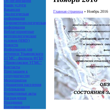
Об организации
Наши услуги
Вакансии
Главная страница
»
Ноябрь 2016
Экологическая
информация
Гидрометеорологическая
информация
Неблагоприятные
метеорологические
условия (НМУ)
Новости
Информация для
летописи Ульяновского
ЦГМС - филиала ФГБУ
"Приволжское УГМС"
Контакты
Приглашаем к
сотрудничеству
Мероприятия
Обращения населения
Публикации
Нормативные акты
Награждения
Праздники
Популяризация