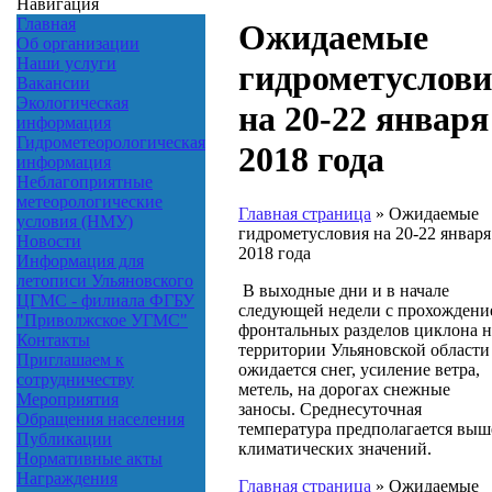
Навигация
Главная
Ожидаемые
Об организации
Наши услуги
гидрометуслов
Вакансии
Экологическая
на 20-22 января
информация
Гидрометеорологическая
2018 года
информация
Неблагоприятные
метеорологические
Главная страница
»
Ожидаемые
условия (НМУ)
гидрометусловия на 20-22 января
Новости
2018 года
Информация для
летописи Ульяновского
В выходные дни и в начале
ЦГМС - филиала ФГБУ
следующей недели с прохождени
"Приволжское УГМС"
фронтальных разделов циклона н
Контакты
территории Ульяновской области
Приглашаем к
ожидается снег, усиление ветра,
сотрудничеству
метель, на дорогах снежные
Мероприятия
заносы. Среднесуточная
Обращения населения
температура предполагается выш
Публикации
климатических значений.
Нормативные акты
Награждения
Главная страница
»
Ожидаемые