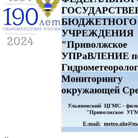
ГОСУДАРСТВЕ
БЮДЖЕТНОГО
УЧРЕЖДЕНИЯ
"Приволжское
УПРаВЛЕНИЕ п
Гидрометеоролог
Мониторингу
окружающей Ср
Ульяновский ЦГМС - фи
"Приволжское УГ
E-mail:
meteo.uln@ma