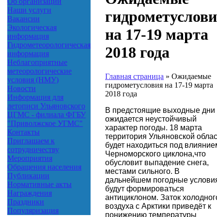
Об организации
Наши услуги
гидрометуслов
Вакансии
Экологическая
на 17-19 марта
информация
Гидрометеорологическая
2018 года
информация
Неблагоприятные
метеорологические
Главная страница
»
Ожидаемые
условия (НМУ)
гидрометусловия на 17-19 марта
Новости
2018 года
Информация для
летописи Ульяновского
В предстоящие выходные дни
ЦГМС - филиала ФГБУ
ожидается неустойчивый
"Приволжское УГМС"
характер погоды. 18 марта
Контакты
территория Ульяновской обла
Приглашаем к
будет находиться под влияние
сотрудничеству
Черноморского циклона,что
Мероприятия
обусловит выпадение снега,
Обращения населения
местами сильного. В
Публикации
дальнейшем погодные услови
Нормативные акты
будут формироваться
Награждения
антициклоном. Заток холодног
Праздники
воздуха с Арктики приведёт к
Популяризация
понижению температуры