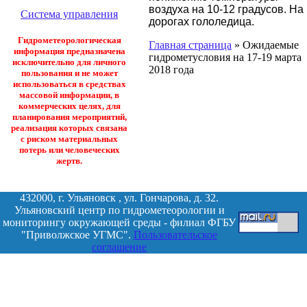
воздуха на 10-12 градусов. На
Система управления
дорогах гололедица.
Гидрометеорологическая
Главная страница
»
Ожидаемые
информация предназначена
гидрометусловия на 17-19 марта
исключительно для личного
2018 года
пользования и не может
использоваться в средствах
массовой информации, в
коммерческих целях, для
планирования мероприятий,
реализация которых связана
с риском материальных
потерь или человеческих
жертв.
432000, г. Ульяновск , ул. Гончарова, д. 32.
Ульяновский центр по гидрометеорологии и
мониторингу окружающей среды - филиал ФГБУ
"Приволжское УГМС".
Пользовательское
соглашение