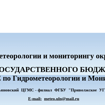
метеорологии и мониторингу о
О ГОСУДАРСТВЕННОГО БЮ
по Гидрометеорологии и Мон
ьяновский ЦГМС - филиал ФГБУ "Приволжское У
E-mail:
meteo.uln@mail.ru