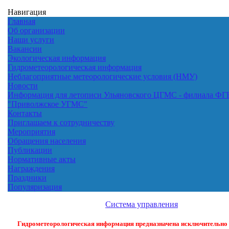
Навигация
Главная
Об организации
Наши услуги
Вакансии
Экологическая информация
Гидрометеорологическая информация
Неблагоприятные метеорологические условия (НМУ)
Новости
Информация для летописи Ульяновского ЦГМС - филиала ФГ
"Приволжское УГМС"
Контакты
Приглашаем к сотрудничеству
Мероприятия
Обращения населения
Публикации
Нормативные акты
Награждения
Праздники
Популяризация
Система управления
Гидрометеорологическая информация предназначена исключительно 