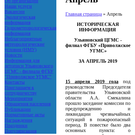
Об организации
Наши услуги
Вакансии
Главная страница
»
Апрель
Экологическая
информация
ИСТОРИЧЕСКАЯ
Гидрометеорологическая
ИНФОРМАЦИЯ
информация
Неблагоприятные
Ульяновский ЦГМС -
метеорологические
филиал ФГБУ «Приволжское
условия (НМУ)
УГМС»
Новости
Информация для
ЗА АПРЕЛЬ 2019
летописи Ульяновского
ЦГМС - филиала ФГБУ
"Приволжское УГМС"
15 апреля 2019 года
под
Контакты
руководством Председателя
Приглашаем к
правительства Ульяновской
сотрудничеству
области А.А. Смекалина
Мероприятия
прошло заседание комиссии по
Обращения населения
предупреждению и
Публикации
ликвидации чрезвычайных
Нормативные акты
ситуаций в пожароопасный
Награждения
период. В повестке было два
Праздники
основных пункта: о
Популяризация