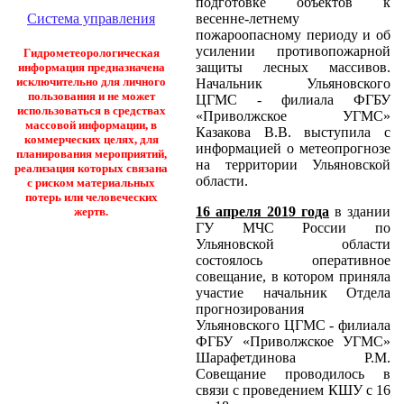
подготовке объектов к
весенне-летнему
Система управления
пожароопасному периоду и об
усилении противопожарной
Гидрометеорологическая
защиты лесных массивов.
информация предназначена
исключительно для личного
Начальник Ульяновского
пользования и не может
ЦГМС - филиала ФГБУ
использоваться в средствах
«Приволжское УГМС»
массовой информации, в
Казакова В.В. выступила с
коммерческих целях, для
информацией о метеопрогнозе
планирования мероприятий,
на территории Ульяновской
реализация которых связана
области.
с риском материальных
потерь или человеческих
16 апреля 2019 года
в здании
жертв.
ГУ МЧС России по
Ульяновской области
состоялось оперативное
совещание, в котором приняла
участие начальник Отдела
прогнозирования
Ульяновского ЦГМС - филиала
ФГБУ «Приволжское УГМС»
Шарафетдинова Р.М.
Совещание проводилось в
связи с проведением КШУ с 16