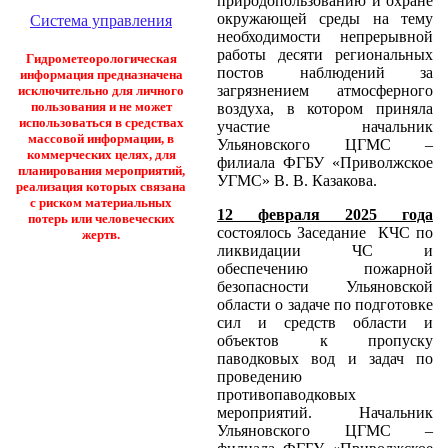
природопользованию и охране
окружающей среды на тему
Система управления
необходимости непрерывной
работы десяти региональных
Гидрометеорологическая
постов наблюдений за
информация предназначена
загрязнением атмосферного
исключительно для личного
пользования и не может
воздуха, в котором приняла
использоваться в средствах
участие начальник
массовой информации, в
Ульяновского ЦГМС –
коммерческих целях, для
филиала ФГБУ «Приволжское
планирования мероприятий,
УГМС» В. В. Казакова.
реализация которых связана
с риском материальных
12 февраля 2025 года
потерь или человеческих
состоялось Заседание КЧС по
жертв.
ликвидации ЧС и
обеспечению пожарной
безопасности Ульяновской
области о задаче по подготовке
сил и средств области и
объектов к пропуску
паводковых вод и задач по
проведению
противопаводковых
мероприятий. Начальник
Ульяновского ЦГМС –