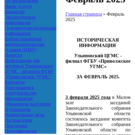
Об организации
Наши услуги
Вакансии
Главная страница
»
Февраль
Экологическая
2025
информация
Гидрометеорологическая
информация
Неблагоприятные
ИСТОРИЧЕСКАЯ
метеорологические
ИНФОРМАЦИЯ
условия (НМУ)
Новости
Ульяновский ЦГМС -
Информация для
филиал ФГБУ «Приволжское
летописи Ульяновского
УГМС»
ЦГМС - филиала ФГБУ
ЗА ФЕВРАЛЬ 2025.
"Приволжское УГМС"
Контакты
Приглашаем к
сотрудничеству
3 февраля 2025 года
в Малом
Мероприятия
зале заседаний
Обращения населения
Законодательного собрания
Публикации
Ульяновской области
Нормативные акты
состоялось заседание комитета
Награждения
Законодательного собрания
Праздники
Ульяновской области по
Популяризация