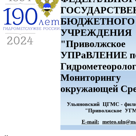
ГОСУДАРСТВЕ
БЮДЖЕТНОГО
УЧРЕЖДЕНИЯ
"Приволжское
УПРаВЛЕНИЕ п
Гидрометеоролог
Мониторингу
окружающей Ср
Ульяновский ЦГМС - фи
"Приволжское УГ
E-mail:
meteo.uln@ma