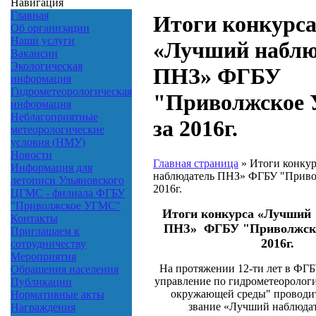
Навигация
Главная
Итоги конкурс
Об организации
Наши услуги
«Лучший наблю
Вакансии
Экологическая
ПНЗ» ФГБУ
информация
Гидрометеорологическая
"Приволжское
информация
Неблагоприятные
за 2016г.
метеорологические
условия (НМУ)
Новости
Главная страница
»
Итоги конку
Информация для
наблюдатель ПНЗ» ФГБУ "Приво
летописи Ульяновского
2016г.
ЦГМС - филиала ФГБУ
"Приволжское УГМС"
Итоги конкурса «Лучший
Контакты
ПНЗ»
ФГБУ "Приволжск
Приглашаем к
2016г.
сотрудничеству
Мероприятия
На протяжении 12-ти лет в ФГ
Обращения населения
управление по гидрометеоролог
Публикации
окружающей среды" проводит
Нормативные акты
звание «Лучший наблюда
Награждения