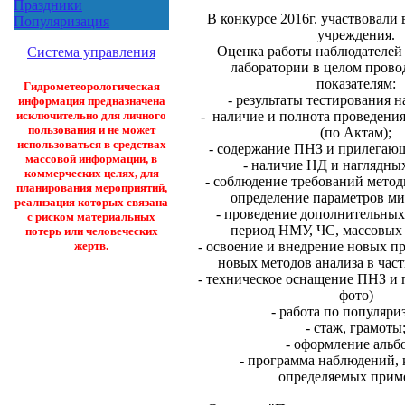
Праздники
В конкурсе 2016г. участвовали
Популяризация
учреждения.
Оценка работы наблюдателей 
Система управления
лаборатории в целом прово
показателям:
Гидрометеорологическая
- результаты тестирования 
информация предназначена
- наличие и полнота проведен
исключительно для личного
пользования и не может
(по Актам);
использоваться в средствах
- содержание ПНЗ и прилегающ
массовой информации, в
- наличие НД и наглядны
коммерческих целях, для
- соблюдение требований методик
планирования мероприятий,
определение параметров ми
реализация которых связана
- проведение дополнительных
с риском материальных
период НМУ, ЧС, массовых 
потерь или человеческих
- освоение и внедрение новых п
жертв.
новых методов анализа в част
- техническое оснащение ПНЗ и 
фото)
- работа по популяри
- стаж, грамоты
- оформление альб
- программа наблюдений, 
определяемых прим