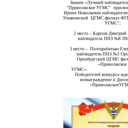
Звание «Лучший наблюдате
"Приволжское УГМС" присвое
Ирине Николаевне наблюдате
Ульяновский ЦГМС филиал ФГ
УГМС";
2 место – Карпов Дмитрий
наблюдатель ПНЗ №8 Л
3 место – Полтарабатько Еле
наблюдатель ПНЗ №1 Ор
Оренбургский ЦГМС фи
«Приволжское
УГМС
Победителей конкурса жде
вознаграждение и Дип
«ПриволжскоеУГМ