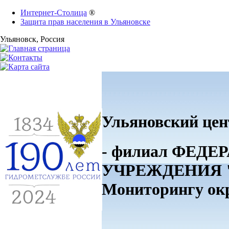
Интернет-Столица
®
Защита прав населения в Ульяновске
Ульяновск
, Россия
Ульяновский цен
- филиал ФЕ
УЧРЕЖДЕНИЯ "П
Мониторингу о