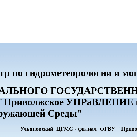
тр по гидрометеорологии и м
ДЕРАЛЬНОГО ГОСУДАРСТВЕ
риволжское УПРаВЛЕНИЕ по
кружающей Среды"
Ульяновский ЦГМС - филиал ФГБУ "Прив