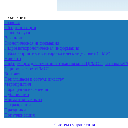
Навигация
Главная
Об организации
Наши услуги
Вакансии
Экологическая информация
Гидрометеорологическая информация
Неблагоприятные метеорологические условия (НМУ)
Новости
Информация для летописи Ульяновского ЦГМС - филиала ФГ
"Приволжское УГМС"
Контакты
Приглашаем к сотрудничеству
Мероприятия
Обращения населения
Публикации
Нормативные акты
Награждения
Праздники
Популяризация
Система управления