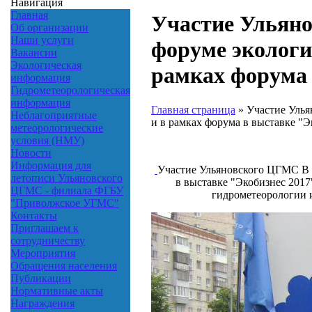
Навигация
Главная
Участие Ульян
Об организации
Наши услуги
форуме экологи
Вакансии
Экологическая
рамках форума 
информация
Гидрометеорологическая
информация
Главная страница
»
Участие Улья
Неблагоприятные
и в рамках форума в выставке "Э
метеорологические
условия (НМУ)
Новости
Информация для
Участие Ульяновского ЦГМС В 
летописи Ульяновского
в выставке "Экобизнес 2017
ЦГМС - филиала ФГБУ
гидрометеорологии 
"Приволжское УГМС"
Контакты
Приглашаем к
сотрудничеству
Мероприятия
Обращения населения
Публикации
Нормативные акты
Награждения