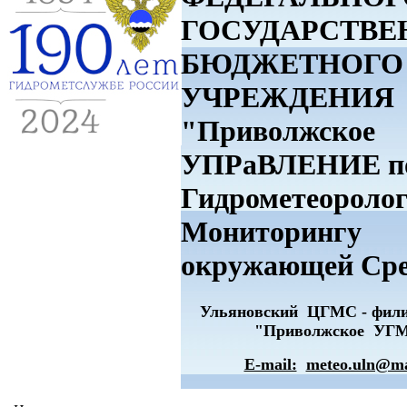
ГОСУДАРСТВЕ
БЮДЖЕТНОГО
УЧРЕЖДЕНИЯ
"Приволжское
УПРаВЛЕНИЕ п
Гидрометеоролог
Мониторингу
окружающей Ср
Ульяновский ЦГМС - фи
"Приволжское УГ
E-mail:
meteo.uln@ma