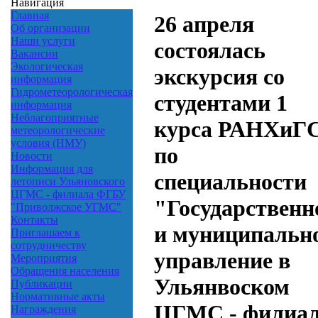
Навигация
Главная
26 апреля
Об организации
Наши услуги
состоялась
Вакансии
Экологическая
экскурсия со
информация
Гидрометеорологическая
студентами 1
информация
Неблагоприятные
курса РАНХиГ
метеорологические
условия (НМУ)
по
Новости
Информация для
специальности
летописи Ульяновского
ЦГМС - филиала ФГБУ
"Государственн
"Приволжское УГМС"
Контакты
и муниципальн
Приглашаем к
сотрудничеству
управление в
Мероприятия
Обращения населения
Ульянвоском
Публикации
Нормативные акты
ЦГМС - филиа
Награждения