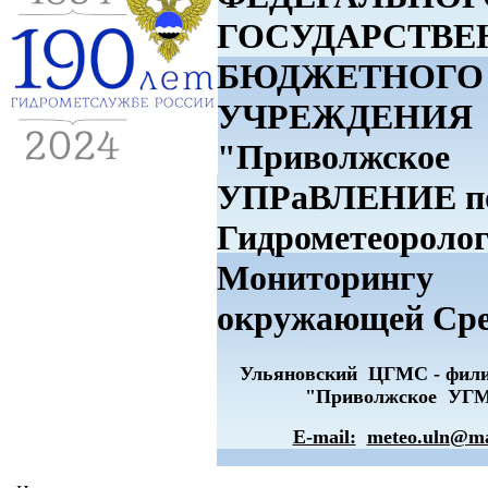
ГОСУДАРСТВЕ
БЮДЖЕТНОГО
УЧРЕЖДЕНИЯ
"Приволжское
УПРаВЛЕНИЕ п
Гидрометеоролог
Мониторингу
окружающей Ср
Ульяновский ЦГМС - фи
"Приволжское УГ
E-mail:
meteo.uln@ma