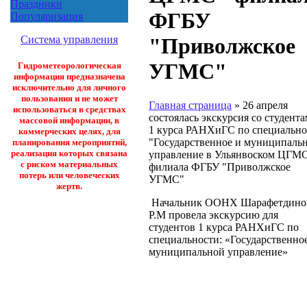
Праздники
ФГБУ
Популяризация
Система управления
"Приволжское
УГМС"
Гидрометеорологическая
информация предназначена
исключительно для личного
пользования и не может
Главная страница
»
26 апреля
использоваться в средствах
состоялась экскурсия со студент
массовой информации, в
1 курса РАНХиГС по специально
коммерческих целях, для
"Государственное и муниципаль
планирования мероприятий,
реализация которых связана
управление в Ульянвоском ЦГМС
с риском материальных
филиала ФГБУ "Приволжское
потерь или человеческих
УГМС"
жертв.
Начальник ООНХ Шарафетдино
Р.М провела экскурсию для
студентов 1 курса РАНХиГС по
специальности: «Государственно
муниципальной управление»