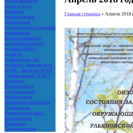
Об организации
Наши услуги
Вакансии
Главная страница
»
Апрель 2018 
Экологическая
информация
Гидрометеорологическая
информация
Неблагоприятные
метеорологические
условия (НМУ)
Новости
Информация для
летописи Ульяновского
ЦГМС - филиала ФГБУ
"Приволжское УГМС"
Контакты
Приглашаем к
сотрудничеству
Мероприятия
Обращения населения
Публикации
Нормативные акты
Награждения
Праздники
Популяризация