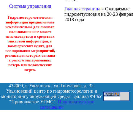
Система управления
Главная страница
»
Ожидаемые
гидрометусловия на 20-23 февра
Гидрометеорологическая
2018 года
информация предназначена
исключительно для личного
пользования и не может
использоваться в средствах
массовой информации, в
коммерческих целях, для
планирования мероприятий,
реализация которых связана
с риском материальных
потерь или человеческих
жертв.
432000, г. Ульяновск , ул. Гончарова, д. 32.
Ульяновский центр по гидрометеорологии и
мониторингу окружающей среды - филиал ФГБУ
"Приволжское УГМС".
Пользовательское
соглашение