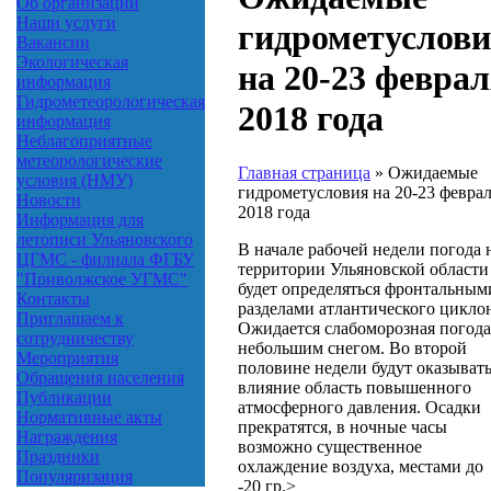
Об организации
Наши услуги
гидрометуслов
Вакансии
Экологическая
на 20-23 февра
информация
Гидрометеорологическая
2018 года
информация
Неблагоприятные
метеорологические
Главная страница
»
Ожидаемые
условия (НМУ)
гидрометусловия на 20-23 февра
Новости
2018 года
Информация для
летописи Ульяновского
В начале рабочей недели погода 
ЦГМС - филиала ФГБУ
территории Ульяновской области
"Приволжское УГМС"
будет определяться фронтальным
Контакты
разделами атлантического цикло
Приглашаем к
Ожидается слабоморозная погода
сотрудничеству
небольшим снегом. Во второй
Мероприятия
половине недели будут оказыват
Обращения населения
влияние область повышенного
Публикации
атмосферного давления. Осадки
Нормативные акты
прекратятся, в ночные часы
Награждения
возможно существенное
Праздники
охлаждение воздуха, местами до
Популяризация
-20 гр.>