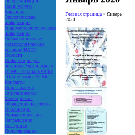
Об организации
Наши услуги
Вакансии
Главная страница
»
Январь
Экологическая
2020
информация
Гидрометеорологическая
информация
Неблагоприятные
метеорологические
условия (НМУ)
Новости
Информация для
летописи Ульяновского
ЦГМС - филиала ФГБУ
"Приволжское УГМС"
Контакты
Приглашаем к
сотрудничеству
Мероприятия
Обращения населения
Публикации
Нормативные акты
Награждения
Праздники
Популяризация