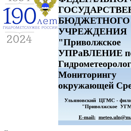
ГОСУДАРСТВЕ
БЮДЖЕТНОГО
УЧРЕЖДЕНИЯ
"Приволжское
УПРаВЛЕНИЕ п
Гидрометеоролог
Мониторингу
окружающей Ср
Ульяновский ЦГМС - фи
"Приволжское УГ
E-mail:
meteo.uln@ma