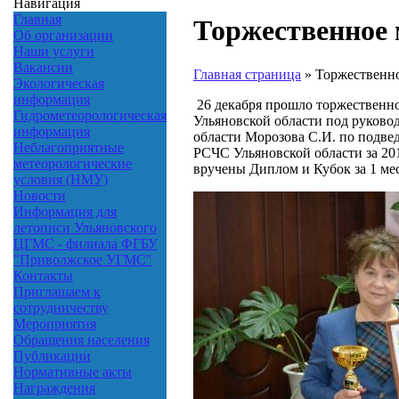
Навигация
Главная
Торжественное
Об организации
Наши услуги
Вакансии
Главная страница
»
Торжественно
Экологическая
информация
26 декабря прошло торжественн
Гидрометеорологическая
Ульяновской области под руково
информация
области Морозова С.И. по подве
Неблагоприятные
РСЧС Ульяновской области за 20
метеорологические
вручены Диплом и Кубок за 1 мес
условия (НМУ)
Новости
Информация для
летописи Ульяновского
ЦГМС - филиала ФГБУ
"Приволжское УГМС"
Контакты
Приглашаем к
сотрудничеству
Мероприятия
Обращения населения
Публикации
Нормативные акты
Награждения