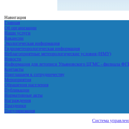
Навигация
Главная
Об организации
Наши услуги
Вакансии
Экологическая информация
Гидрометеорологическая информация
Неблагоприятные метеорологические условия (НМУ)
Новости
Информация для летописи Ульяновского ЦГМС - филиала Ф
Контакты
Приглашаем к сотрудничеству
Мероприятия
Обращения населения
Публикации
Нормативные акты
Награждения
Праздники
Популяризация
Система управлен