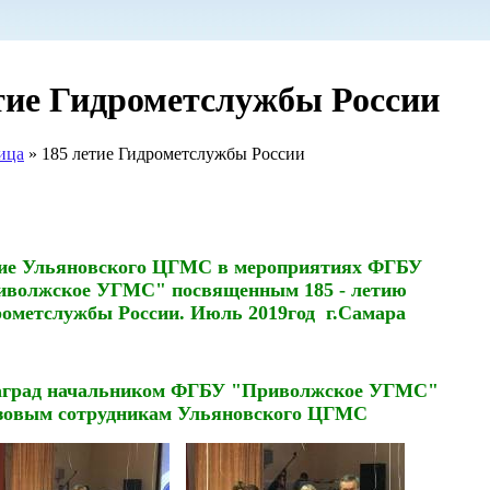
тие Гидрометслужбы России
ица
»
185 летие Гидрометслужбы России
ие Ульяновского ЦГМС в мероприятиях ФГБУ
иволжское УГМС" посвященным 185 - летию
рометслужбы России. Июль 2019год г.Самара
аград начальником ФГБУ "Приволжское УГМС"
зовым сотрудникам Ульяновского ЦГМС