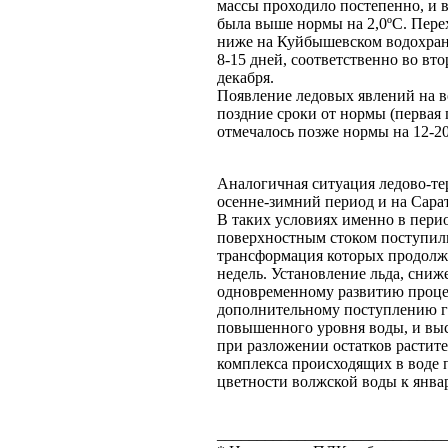
массы проходило постепенно, и 
была выше нормы на 2,0ºС. Перех
ниже на Куйбышевском водохран
8-15 дней, соответственно во вт
декабря.
Появление ледовых явлений на в
поздние сроки от нормы (первая 
отмечалось позже нормы на 12-20
Аналогичная ситуация ледово-те
осенне-зимний период и на Сара
В таких условиях именно в перио
поверхностным стоком поступил
трансформация которых продолж
недель. Установление льда, сниж
одновременному развитию проце
дополнительному поступлению гу
повышенного уровня воды, и вы
при разложении остатков растит
комплекса происходящих в воде 
цветности волжской воды к янва
____________________________