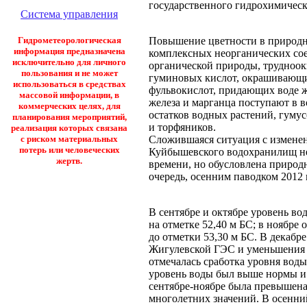
государственного гидрохимическ
Система управления
Повышение цветности в природны
Гидрометеорологическая
информация предназначена
комплексных неорганических сое
исключительно для личного
органической природы, трудноо
пользования и не может
гуминовых кислот, окрашивающих
использоваться в средствах
фульвокислот, придающих воде ж
массовой информации, в
железа и марганца поступают в 
коммерческих целях, для
остатков водных растений, гуму
планирования мероприятий,
и торфяников.
реализация которых связана
Сложившаяся ситуация с изменен
с риском материальных
потерь или человеческих
Куйбышевского водохранилищ не
жертв.
времени, но обусловлена природ
очередь, осенним паводком 2012 
В сентябре и октябре уровень в
на отметке 52,40 м БС; в ноябре 
до отметки 53,30 м БС. В декабр
Жигулевской ГЭС и уменьшения 
отмечалась сработка уровня воды
уровень воды был выше нормы и 
сентябре-ноябре была превышена 
многолетних значений. В осенний