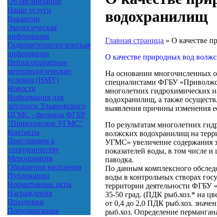
Об организации
Наши услуги
водохранилищ
Вакансии
Экологическая
информация
Главная страница
»
О качестве п
Гидрометеорологическая
информация
О качестве природных вод волж
Неблагоприятные
метеорологические
На основании многочисленных о
условия (НМУ)
специалистами ФГБУ «Приволжск
Новости
многолетних гидрохимических н
Информация для
водохранилищ, а также осуществ
летописи Ульяновского
выявления причины изменения ее
ЦГМС - филиала ФГБУ
"Приволжское УГМС"
По результатам многолетних гид
Контакты
волжских водохранилищ на терр
Приглашаем к
УГМС» увеличение содержания з
сотрудничеству
показателей воды, в том числе и 
Мероприятия
паводка.
Обращения населения
По данным комплексного обследо
Публикации
воды в контрольных створах гос
Нормативные акты
территории деятельности ФГБУ 
Награждения
35-50 град. (ПДК рыб.хоз.* на цв
Праздники
от 0,4 до 2,0 ПДК рыб.хоз. значе
Популяризация
рыб.хоз. Определение перманга