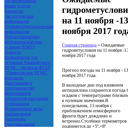
Об организации
Наши услуги
гидрометуслов
Вакансии
Экологическая
на 11 ноября -1
информация
Гидрометеорологическая
ноября 2017 год
информация
Неблагоприятные
метеорологические
Главная страница
»
Ожидаемые
условия (НМУ)
гидрометусловия на 11 ноября -1
Новости
ноября 2017 года
Информация для
летописи Ульяновского
ЦГМС - филиала ФГБУ
Прогноз погоды на 11 ноября - 1
"Приволжское УГМС"
ноября 2017 года.
Контакты
Приглашаем к
В выходные дни под влиянием
сотрудничеству
антициклона сохранится погода 
Мероприятия
осадков с температурами близки
Обращения населения
к нулевым значениям.В
Публикации
понедельник, 13 ноября с
Нормативные акты
приближением атмосферного
Награждения
фронта будет дождливо и
Праздники
ветренно.Столбики термометров
Популяризация
поднимутся до +5º,+8º