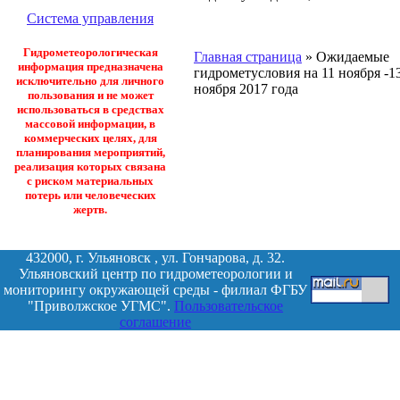
Система управления
Гидрометеорологическая
Главная страница
»
Ожидаемые
информация предназначена
гидрометусловия на 11 ноября -1
исключительно для личного
ноября 2017 года
пользования и не может
использоваться в средствах
массовой информации, в
коммерческих целях, для
планирования мероприятий,
реализация которых связана
с риском материальных
потерь или человеческих
жертв.
432000, г. Ульяновск , ул. Гончарова, д. 32.
Ульяновский центр по гидрометеорологии и
мониторингу окружающей среды - филиал ФГБУ
"Приволжское УГМС".
Пользовательское
соглашение