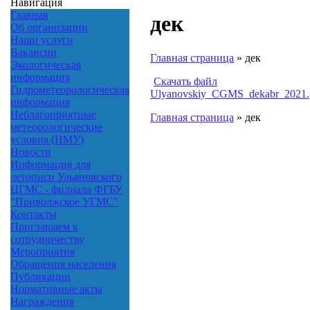
Навигация
Главная
дек
Об организации
Наши услуги
Вакансии
Главная страница
»
дек
Экологическая
информация
Скачать файл
Гидрометеорологическая
Ulyanovskiy_CGMS_dekabr_2021.
информация
Неблагоприятные
Главная страница
»
дек
метеорологические
условия (НМУ)
Новости
Информация для
летописи Ульяновского
ЦГМС - филиала ФГБУ
"Приволжское УГМС"
Контакты
Приглашаем к
сотрудничеству
Мероприятия
Обращения населения
Публикации
Нормативные акты
Награждения