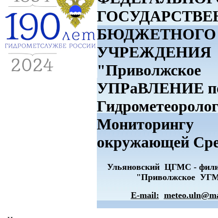
ГОСУДАРСТВЕ
БЮДЖЕТНОГО
УЧРЕЖДЕНИЯ
"Приволжское
УПРаВЛЕНИЕ п
Гидрометеоролог
Мониторингу
окружающей Ср
Ульяновский ЦГМС - фи
"Приволжское УГ
E-mail:
meteo.uln@ma