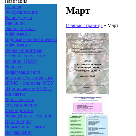
Навигация
Главная
Март
Об организации
Наши услуги
Вакансии
Главная страница
»
Март
Экологическая
информация
Гидрометеорологическая
информация
Неблагоприятные
метеорологические
условия (НМУ)
Новости
Информация для
летописи Ульяновского
ЦГМС - филиала ФГБУ
"Приволжское УГМС"
Контакты
Приглашаем к
сотрудничеству
Мероприятия
Обращения населения
Публикации
Нормативные акты
Награждения