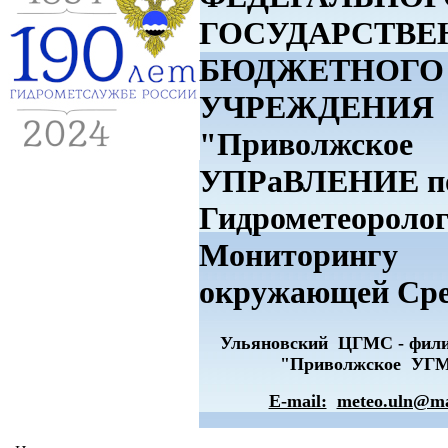
ГОСУДАРСТВЕ
БЮДЖЕТНОГО
УЧРЕЖДЕНИЯ
"Приволжское
УПРаВЛЕНИЕ п
Гидрометеоролог
Мониторингу
окружающей Ср
Ульяновский ЦГМС - фи
"Приволжское УГ
E-mail:
meteo.uln@ma