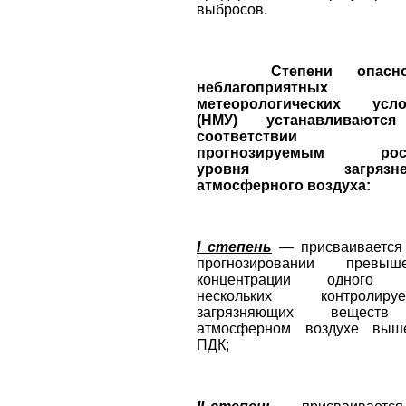
выбросов.
Степени опасно
неблагоприятных
метеорологических усло
(НМУ) устанавливаютс
соответствии
прогнозируемым рос
уровня загрязне
атмосферного воздуха:
I степень
— присваивается
прогнозировании превыш
концентрации одного 
нескольких контролируе
загрязняющих вещест
атмосферном воздухе вы
ПДК;