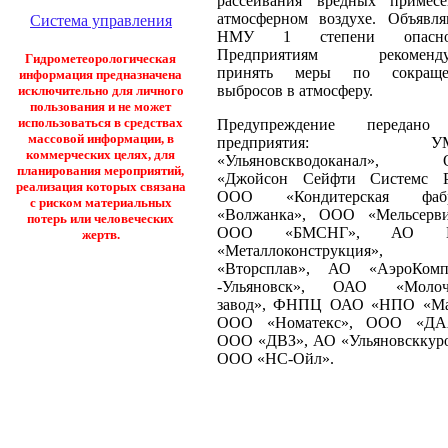
рассеивания вредных примес
атмосферном воздухе. Объявля
Система управления
НМУ 1 степени опаснос
Предприятиям рекоменду
Гидрометеорологическая
принять меры по сокращ
информация предназначена
выбросов в атмосферу.
исключительно для личного
пользования и не может
использоваться в средствах
Предупреждение передан
массовой информации, в
предприятия: У
коммерческих целях, для
«Ульяновскводоканал», 
планирования мероприятий,
«Джойсон Сейфти Системс Р
реализация которых связана
ООО «Кондитерская фабр
с риском материальных
«Волжанка», ООО «Мельсерви
потерь или человеческих
ООО «БМСНГ», АО 
жертв.
«Металлоконструкция»,
«Вторсплав», АО «АэроКомп
-Ульяновск», ОАО «Моло
завод», ФНПЦ ОАО «НПО «Ма
ООО «Номатекс», ООО «ДА
ООО «ДВЗ», АО «Ульяновсккуро
ООО «НС-Ойл».