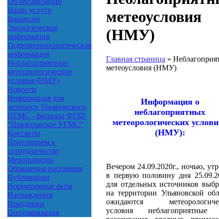
Об организации
Наши услуги
метеоусловия
Вакансии
Экологическая
(НМУ)
информация
Гидрометеорологическая
информация
Главная страница
»
Неблагоприя
Неблагоприятные
метеоусловия (НМУ)
метеорологические
условия (НМУ)
Новости
Информация для
Информация о
летописи Ульяновского
неблагоприятных
ЦГМС - филиала ФГБУ
метеорологических услови
"Приволжское УГМС"
(НМУ):
Контакты
Приглашаем к
сотрудничеству
Мероприятия
Вечером 24.09.2020г., ночью, ут
Обращения населения
в первую половину дня 25.09.2
Публикации
для отдельных источников выбр
Нормативные акты
на территории Ульяновской обл
Награждения
ожидаются метеорологиче
Праздники
условия неблагоприятные
Популяризация