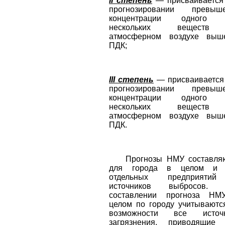
II степень
— присваивается
прогнозировании превыш
концентрации одного 
нескольких вещест
атмосферном воздухе вы
ПДК;
III степень
— присваивается
прогнозировании превыш
концентрации одного 
нескольких вещест
атмосферном воздухе вы
ПДК.
Прогнозы НМУ составляю
для города в целом и 
отдельных предприяти
источников выбросов. 
составлении прогноза Н
целом по городу учитываютс
возможности все источн
загрязнения, приводящие