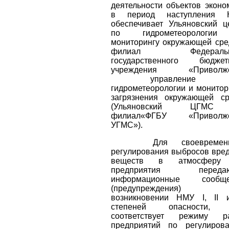
деятельности объектов эконо
в период наступления 
обеспечивает Ульяновский ц
по гидрометеорологи
мониторингу окружающей сре
филиал
Федераль
государственного бюджет
учреждения «Приволжс
управление
гидрометеорологии и монитор
загрязнения окружающей с
(Ульяновский ЦГМ
филиал«ФГБУ «Приволжс
УГМС»).
Для своевременн
регулирования выбросов вре
веществ в атмосферу
предприятия передаю
информационные сообще
(предупреждения
возникновении НМУ I, II и
степеней опасности, 
соответствует режиму р
предприятий по регулиров