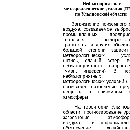
Неблагоприятные
метеорологические условия (
по Ульяновской области
Загрязнение приземного 
воздуха, создаваемое выбро
промышленных предприят
тепловых электростанц
транспорта и других объекто
большой степени зависи
метеорологических усло
(штиль, слабый ветер, в
неблагоприятного направле
туман, инверсия). В пе
неблагоприятных
метеорологических условий (
происходит накопление вре
веществ в приземном с
атмосферы.
На территории Ульяновс
области
прогнозирование ур
загрязнения атмосферн
воздуха
и информацио
обеспечение хозяйствен