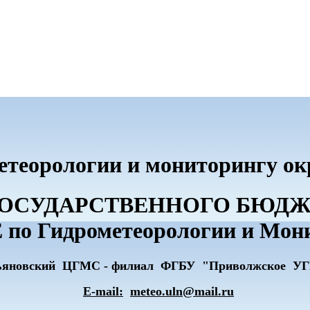
метеорологии и мониторингу о
О ГОСУДАРСТВЕННОГО БЮ
по Гидрометеорологии и Мон
ьяновский ЦГМС - филиал ФГБУ "Приволжское У
E-mail:
meteo.uln@mail.ru