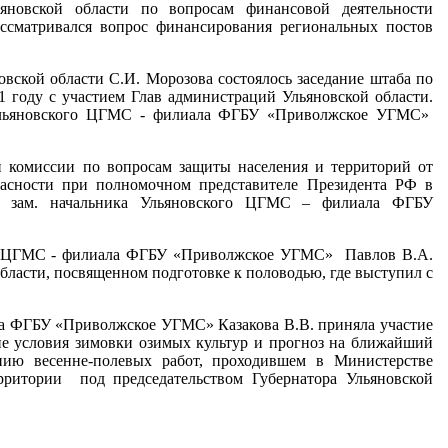
ьяновской области по вопросам финансовой деятельности
ссматривался вопрос финансирования региональных постов
овской области С.И. Морозова состоялось заседание штаба по
1 году с участием Глав администраций Ульяновской области.
 Ульяновского ЦГМС - филиала ФГБУ «Приволжское УГМС»
й комиссии по вопросам защиты населения и территорий от
пасности при полномочном представителе Президента РФ в
л зам. начальника Ульяновского ЦГМС – филиала ФГБУ
го ЦГМС - филиала ФГБУ «Приволжское УГМС» Павлов В.А.
бласти, посвященном подготовке к половодью, где выступил с
ла ФГБУ «Приволжское УГМС» Казакова В.В. приняла участие
ие условия зимовки озимых культур и прогноз на ближайший
нию весенне-полевых работ, проходившем в Министерстве
рритории под председательством Губернатора Ульяновской