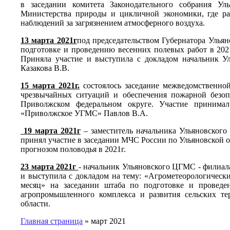
в заседании комитета Законодательного собрания Ул
Министерства природы и цикличной экономики, где ра
наблюдений за загрязнением атмосферного воздуха.
13
марта 2021г
под председательством Губернатора Ульян
подготовке и проведению весенних полевых работ в 202
Приняла участие и выступила с докладом начальник
Казакова В.В.
15 марта 2021г.
состоялось заседание межведомственно
чрезвычайных ситуаций и обеспечения пожарной безо
Приволжском федеральном округе. Участие принима
«Приволжское УГМС» Павлов В.А.
19 марта 2021г
– заместитель начальника Ульяновско
принял участие в заседании МЧС России по Ульяновской о
прогнозом половодья в 2021г.
23 марта 2021г
- начальник Ульяновского ЦГМС - филиа
и выступила с докладом на тему: «Агрометеорологическ
месяц» на заседании штаба по подготовке и проведе
агропромышленного комплекса и развития сельских те
области.
Главная страница
»
март 2021