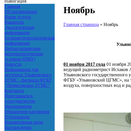
Навигация
Главная
Ноябрь
Об организации
Наши услуги
Вакансии
Главная страница
»
Ноябрь
Экологическая
информация
Гидрометеорологическая
информация
Ульян
Неблагоприятные
метеорологические
условия (НМУ)
01 ноября 2017 года
01 ноября 2
Новости
ведущий радиометрист Исхаков А.
Информация для
Ульяновского государственного 
летописи Ульяновского
ФГБУ «Ульяновский ЦГМС», на те
ЦГМС - филиала ФГБУ
воздуха, поверхностных вод и р
"Приволжское УГМС"
Контакты
Приглашаем к
сотрудничеству
Мероприятия
Обращения населения
Публикации
Нормативные акты
Награждения