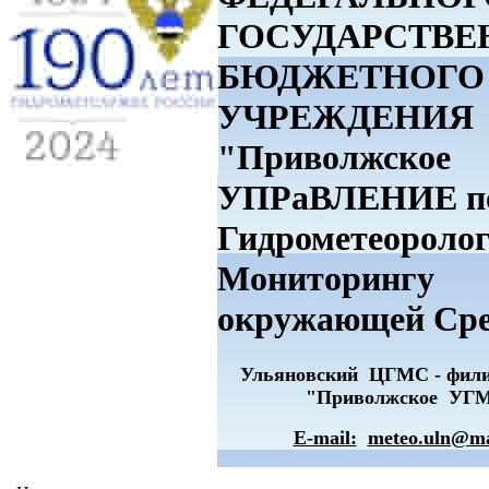
ГОСУДАРСТВЕ
БЮДЖЕТНОГО
УЧРЕЖДЕНИЯ
"Приволжское
УПРаВЛЕНИЕ п
Гидрометеоролог
Мониторингу
окружающей Ср
Ульяновский ЦГМС - фи
"Приволжское УГ
E-mail:
meteo.uln@ma