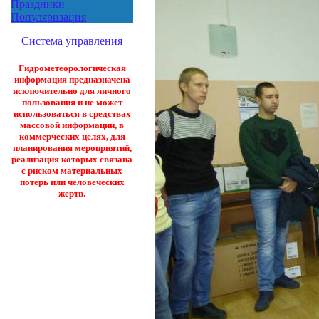
Праздники
Популяризация
Система управления
Гидрометеорологическая
информация предназначена
исключительно для личного
пользования и не может
использоваться в средствах
массовой информации, в
коммерческих целях, для
планирования мероприятий,
реализация которых связана
с риском материальных
потерь или человеческих
жертв.