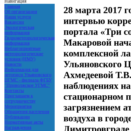
Навигация
Главная
28 марта 2017 г
Об организации
Наши услуги
интервью корр
Вакансии
Экологическая
портала «Три с
информация
Гидрометеорологическая
Макаровой нач
информация
Неблагоприятные
комплексной л
метеорологические
условия (НМУ)
Ульяновского
Новости
Информация для
Ахмедеевой Т.В
летописи Ульяновского
ЦГМС - филиала ФГБУ
наблюдениях на
"Приволжское УГМС"
Контакты
стационарном п
Приглашаем к
сотрудничеству
загрязнением а
Мероприятия
Обращения населения
воздуха в город
Публикации
Нормативные акты
Димитровграде
Награждения