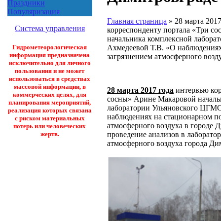
Праздники
Популяризация
Главная страница
»
28 марта 201
Система управления
корреспонденту портала «Три с
начальника комплексной лабора
Ахмедеевой Т.В. «О наблюдениях
Гидрометеорологическая
информация предназначена
загрязнением атмосферного возд
исключительно для личного
пользования и не может
использоваться в средствах
массовой информации, в
28 марта 2017 года
интервью кор
коммерческих целях, для
сосны» Арине Макаровой началь
планирования мероприятий,
лаборатории Ульяновского ЦГМС
реализация которых связана
наблюдениях на стационарном по
с риском материальных
атмосферного воздуха в городе 
потерь или человеческих
проведение анализов в лаборато
жертв.
атмосферного воздуха города Ди