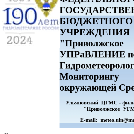
ГОСУДАРСТВЕ
БЮДЖЕТНОГО
УЧРЕЖДЕНИЯ
"Приволжское
УПРаВЛЕНИЕ п
Гидрометеоролог
Мониторингу
окружающей Ср
Ульяновский ЦГМС - фи
"Приволжское УГ
E-mail:
meteo.uln@ma