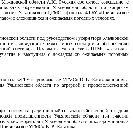
 Ульяновской области А.Ю. Русских состоялось совещание с
ипальных образований Ульяновской области по вопросам
. Начальник Ульяновского ЦГМС – филиала ФГБУ «Приволжское
кладом о сложившихся и ожидаемых погодных условиях.
яновской области под руководством Губернатора Ульяновской
дению и ликвидации чрезвычайных ситуаций и обеспечению
ствий снегопада. Начальник Ульяновского ЦГМС – филиала
участие и выступила с докладом об ожидаемых погодных
илиала ФГБУ «Приволжское УГМС» В. В. Казакова приняла
ния Ульяновской области по аграрной и продовольственной
рка состоялся традиционный сельскохозяйственный праздник
вающей промышленности Ульяновской области при участии
ельских территорий Ульяновской области, в котором приняла
Приволжское УГМС» В. В. Казакова.