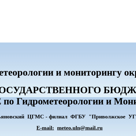
метеорологии и мониторингу о
О ГОСУДАРСТВЕННОГО БЮ
по Гидрометеорологии и Мон
ьяновский ЦГМС - филиал ФГБУ "Приволжское У
E-mail:
meteo.uln@mail.ru