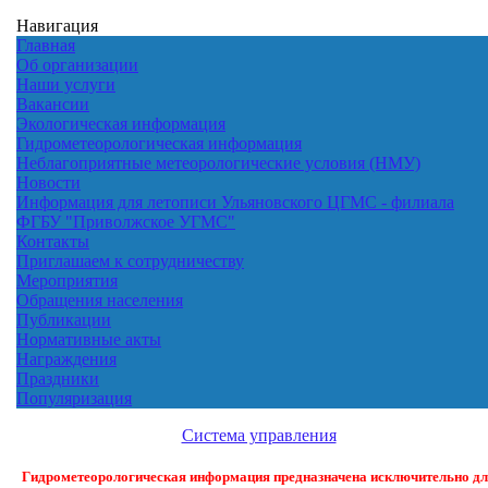
Навигация
Главная
Об организации
Наши услуги
Вакансии
Экологическая информация
Гидрометеорологическая информация
Неблагоприятные метеорологические условия (НМУ)
Новости
Информация для летописи Ульяновского ЦГМС - филиала
ФГБУ "Приволжское УГМС"
Контакты
Приглашаем к сотрудничеству
Мероприятия
Обращения населения
Публикации
Нормативные акты
Награждения
Праздники
Популяризация
Система управления
Гидрометеорологическая информация предназначена исключительно д